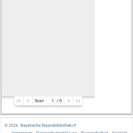
Scan
/ 
0
©
2026
Bayerische Staatsbibliothek
Impressum
Datenschutzerklärung
Barrierefreiheit
Kontakt