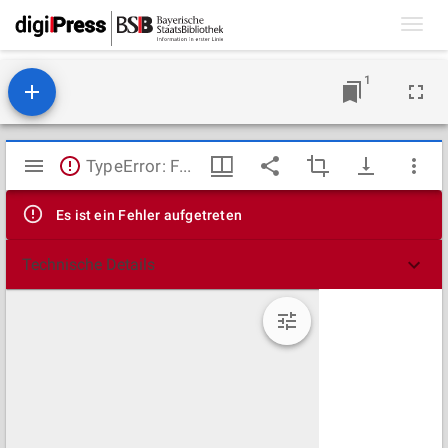
Toggl
navig
1
Mirador
TypeError: Failed to fetch
Viewer
Es ist ein Fehler aufgetreten
Technische Details