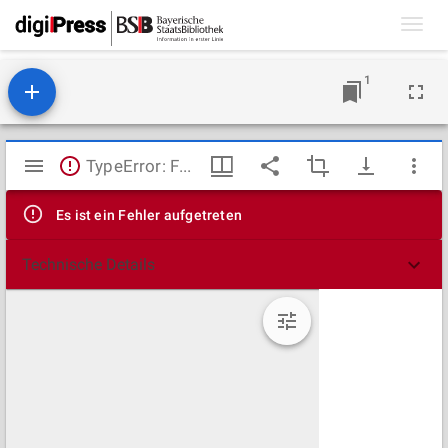
Toggl
navig
1
Mirador
TypeError: Failed to fetch
Viewer
Es ist ein Fehler aufgetreten
Technische Details