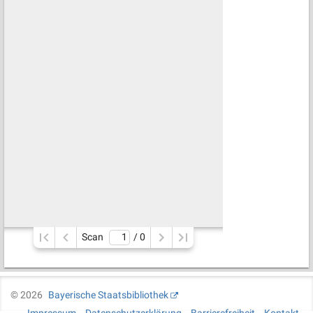
Scan
/ 
0
©
2026
Bayerische Staatsbibliothek
Impressum
Datenschutzerklärung
Barrierefreiheit
Kontakt