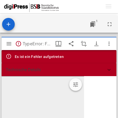
Toggl
navig
1
Mirador
TypeError: Failed to fetch
Viewer
Es ist ein Fehler aufgetreten
Technische Details