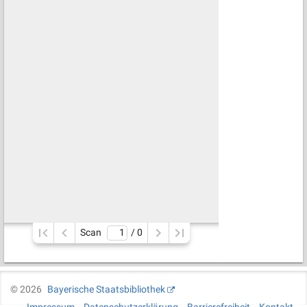
Scan
/ 
0
©
2026
Bayerische Staatsbibliothek
Impressum
Datenschutzerklärung
Barrierefreiheit
Kontakt