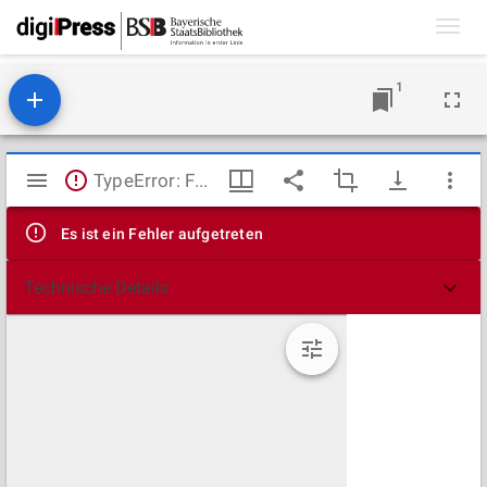
Toggl
navig
1
Mirador
TypeError: Failed to fetch
Viewer
Es ist ein Fehler aufgetreten
Technische Details