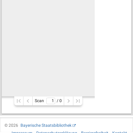
Scan
/ 
0
©
2026
Bayerische Staatsbibliothek
Impressum
Datenschutzerklärung
Barrierefreiheit
Kontakt