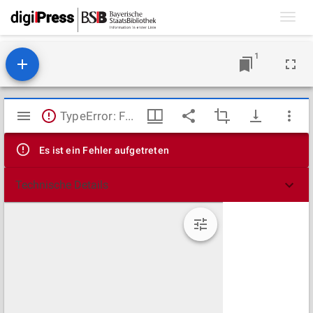
Toggl
navig
1
Mirador
TypeError: Failed to fetch
Viewer
Es ist ein Fehler aufgetreten
Technische Details