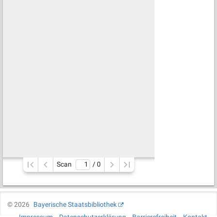
Scan
/ 
0
©
2026
Bayerische Staatsbibliothek
Impressum
Datenschutzerklärung
Barrierefreiheit
Kontakt