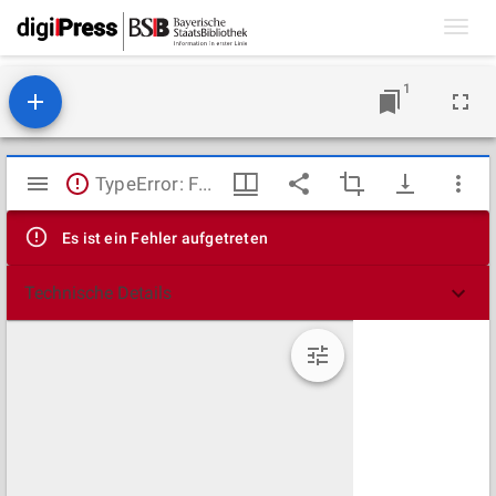
Toggl
navig
1
Mirador
TypeError: Failed to fetch
Viewer
Es ist ein Fehler aufgetreten
Technische Details