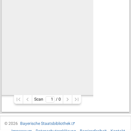
Scan
/ 
0
©
2026
Bayerische Staatsbibliothek
Impressum
Datenschutzerklärung
Barrierefreiheit
Kontakt