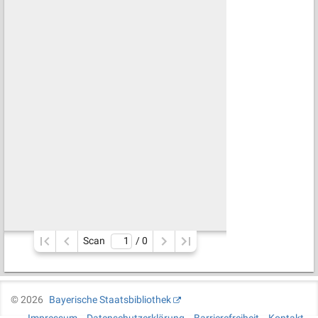
Scan
/ 
0
©
2026
Bayerische Staatsbibliothek
Impressum
Datenschutzerklärung
Barrierefreiheit
Kontakt