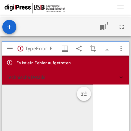
Toggl
navig
1
Mirador
TypeError: Failed to fetch
Viewer
Es ist ein Fehler aufgetreten
Technische Details