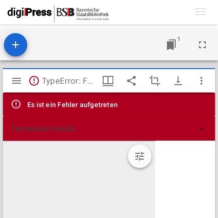
Toggl
navig
1
Mirador
TypeError: Failed to fetch
Viewer
Es ist ein Fehler aufgetreten
Technische Details