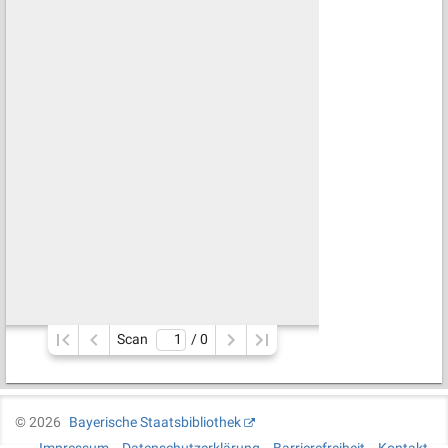
Scan
/ 
0
©
2026
Bayerische Staatsbibliothek
Impressum
Datenschutzerklärung
Barrierefreiheit
Kontakt