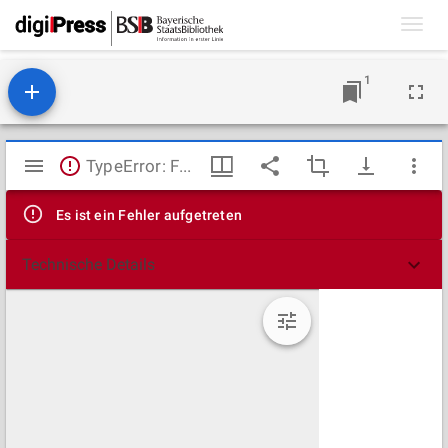
Toggl
navig
1
Mirador
TypeError: Failed to fetch
Viewer
Es ist ein Fehler aufgetreten
Technische Details