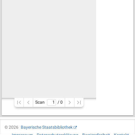
Scan
/ 
0
©
2026
Bayerische Staatsbibliothek
Impressum
Datenschutzerklärung
Barrierefreiheit
Kontakt