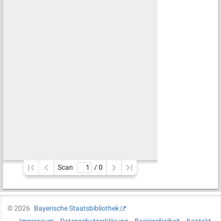
Scan
/ 
0
©
2026
Bayerische Staatsbibliothek
Impressum
Datenschutzerklärung
Barrierefreiheit
Kontakt