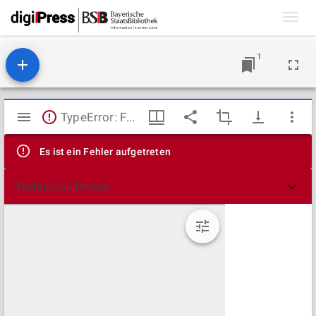
Toggl
navig
1
Mirador
TypeError: Failed to fetch
Viewer
Es ist ein Fehler aufgetreten
Technische Details