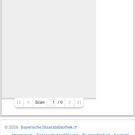
Scan
/ 
0
©
2026
Bayerische Staatsbibliothek
Impressum
Datenschutzerklärung
Barrierefreiheit
Kontakt