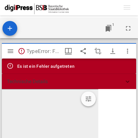
Toggl
navig
1
Mirador
TypeError: Failed to fetch
Viewer
Es ist ein Fehler aufgetreten
Technische Details