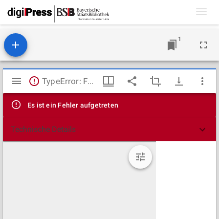
Toggl
navig
1
Mirador
TypeError: Failed to fetch
Viewer
Es ist ein Fehler aufgetreten
Technische Details