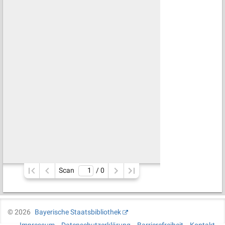
Scan
/ 
0
©
2026
Bayerische Staatsbibliothek
Impressum
Datenschutzerklärung
Barrierefreiheit
Kontakt