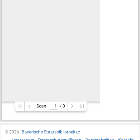
Scan
/ 
0
©
2026
Bayerische Staatsbibliothek
Impressum
Datenschutzerklärung
Barrierefreiheit
Kontakt