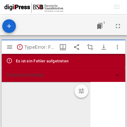
Toggl
navig
1
Mirador
TypeError: Failed to fetch
Viewer
Es ist ein Fehler aufgetreten
Technische Details