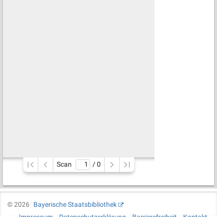
Scan
/ 
0
©
2026
Bayerische Staatsbibliothek
Impressum
Datenschutzerklärung
Barrierefreiheit
Kontakt