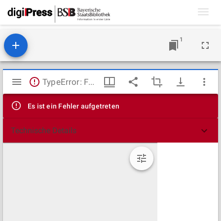
Toggl
navig
1
Mirador
TypeError: Failed to fetch
Viewer
Es ist ein Fehler aufgetreten
Technische Details