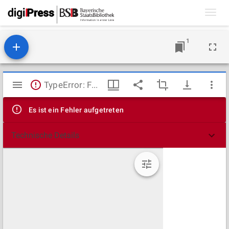
Toggl
navig
1
Mirador
TypeError: Failed to fetch
Viewer
Es ist ein Fehler aufgetreten
Technische Details