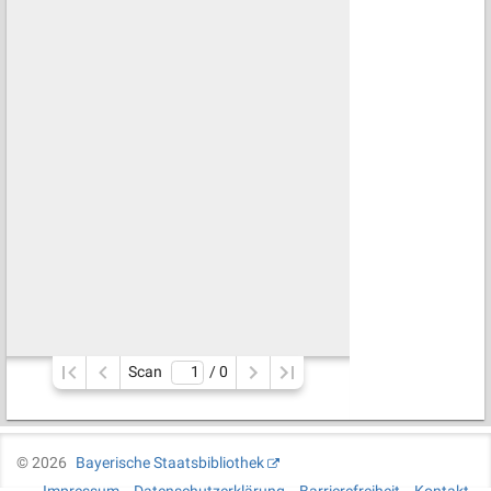
Scan
/ 
0
©
2026
Bayerische Staatsbibliothek
Impressum
Datenschutzerklärung
Barrierefreiheit
Kontakt