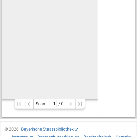
Scan
/ 
0
©
2026
Bayerische Staatsbibliothek
Impressum
Datenschutzerklärung
Barrierefreiheit
Kontakt