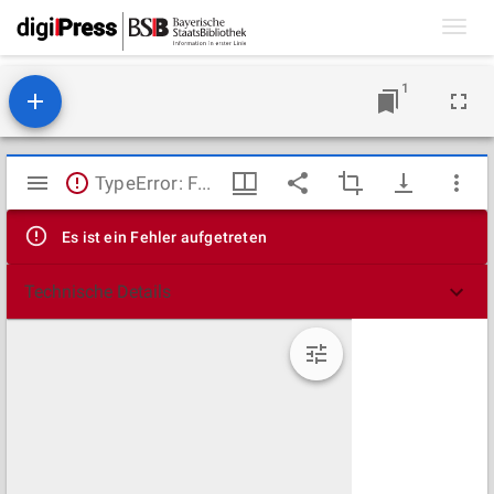
Toggl
navig
1
Mirador
TypeError: Failed to fetch
Viewer
Es ist ein Fehler aufgetreten
Technische Details