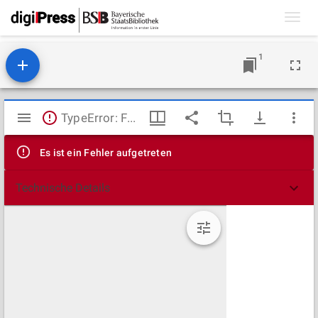
Toggl
navig
1
Mirador
TypeError: Failed to fetch
Viewer
Es ist ein Fehler aufgetreten
Technische Details