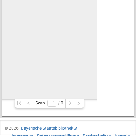
Scan
/ 
0
©
2026
Bayerische Staatsbibliothek
Impressum
Datenschutzerklärung
Barrierefreiheit
Kontakt