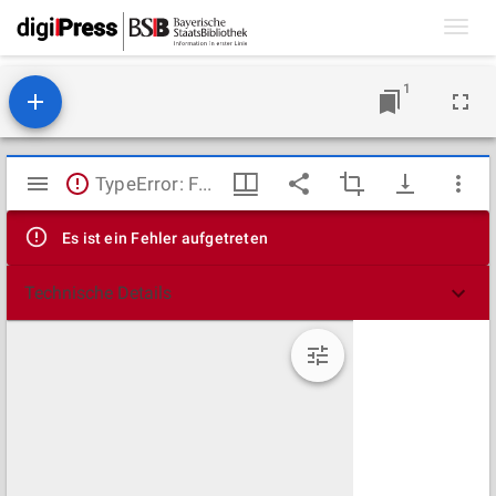
Toggl
navig
1
Mirador
TypeError: Failed to fetch
Viewer
Es ist ein Fehler aufgetreten
Technische Details