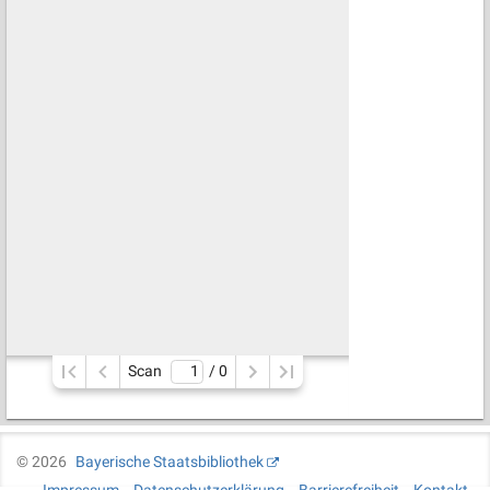
Scan
/ 
0
©
2026
Bayerische Staatsbibliothek
Impressum
Datenschutzerklärung
Barrierefreiheit
Kontakt