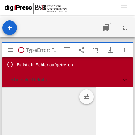
Toggl
navig
1
Mirador
TypeError: Failed to fetch
Viewer
Es ist ein Fehler aufgetreten
Technische Details