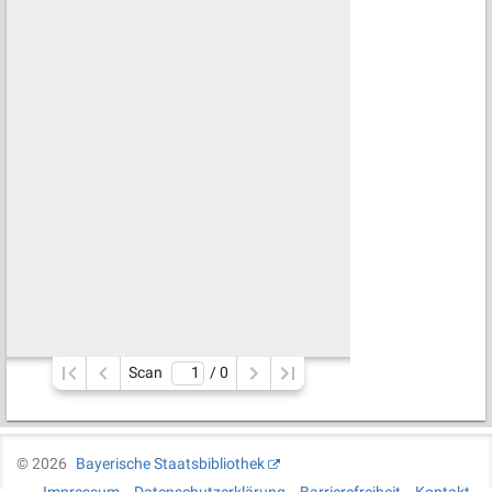
Scan
/ 
0
©
2026
Bayerische Staatsbibliothek
Impressum
Datenschutzerklärung
Barrierefreiheit
Kontakt