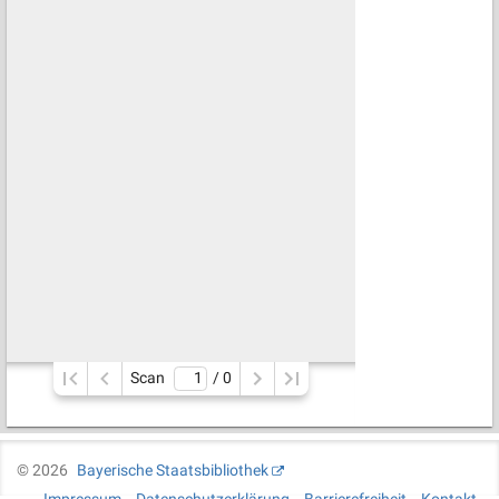
Scan
/ 
0
©
2026
Bayerische Staatsbibliothek
Impressum
Datenschutzerklärung
Barrierefreiheit
Kontakt