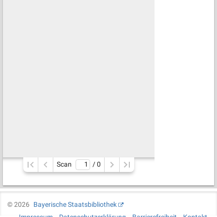
Scan
/ 
0
©
2026
Bayerische Staatsbibliothek
Impressum
Datenschutzerklärung
Barrierefreiheit
Kontakt