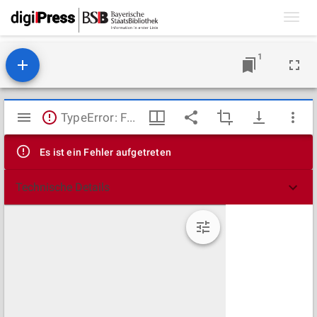
Toggl
navig
1
Mirador
TypeError: Failed to fetch
Viewer
Es ist ein Fehler aufgetreten
Technische Details