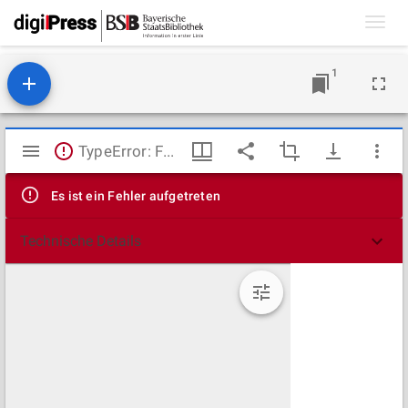
Toggl
navig
1
Mirador
TypeError: Failed to fetch
Viewer
Es ist ein Fehler aufgetreten
Technische Details