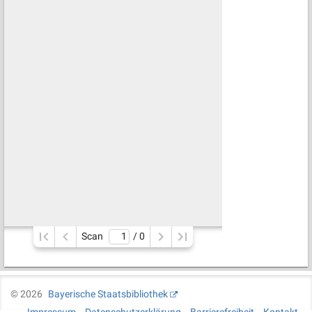
Scan
/ 
0
©
2026
Bayerische Staatsbibliothek
Impressum
Datenschutzerklärung
Barrierefreiheit
Kontakt