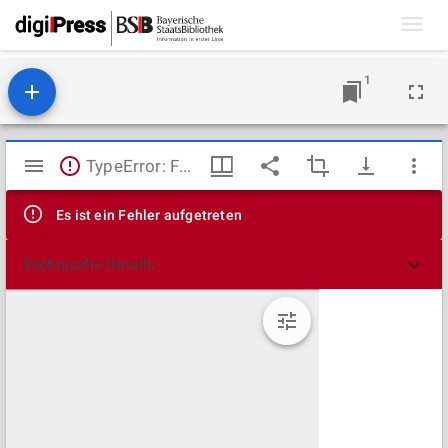
Toggl
navig
1
Mirador
TypeError: Failed to fetch
Viewer
Es ist ein Fehler aufgetreten
Technische Details