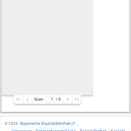
Scan
/ 
0
©
2026
Bayerische Staatsbibliothek
Impressum
Datenschutzerklärung
Barrierefreiheit
Kontakt