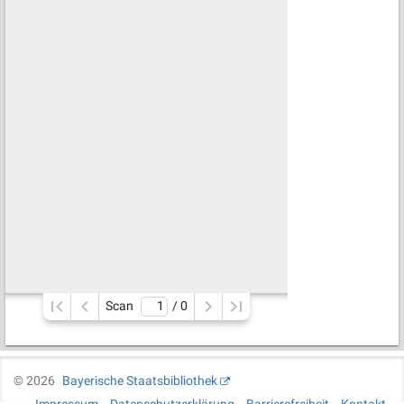
Scan
/ 
0
©
2026
Bayerische Staatsbibliothek
Impressum
Datenschutzerklärung
Barrierefreiheit
Kontakt