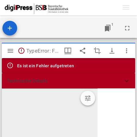
Toggl
navig
1
Mirador
TypeError: Failed to fetch
Viewer
Es ist ein Fehler aufgetreten
Technische Details