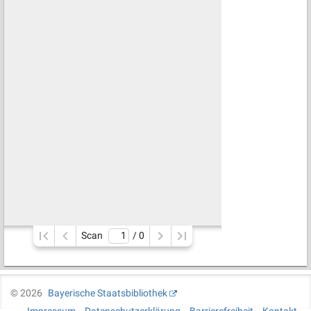
Scan
/ 
0
©
2026
Bayerische Staatsbibliothek
Impressum
Datenschutzerklärung
Barrierefreiheit
Kontakt