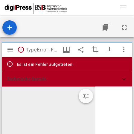
Toggl
navig
1
Mirador
TypeError: Failed to fetch
Viewer
Es ist ein Fehler aufgetreten
Technische Details