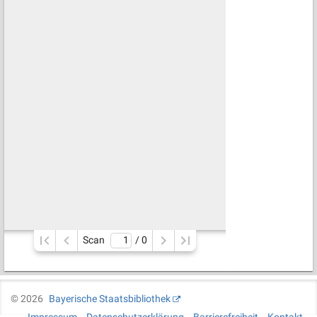
Scan
/ 
0
©
2026
Bayerische Staatsbibliothek
Impressum
Datenschutzerklärung
Barrierefreiheit
Kontakt