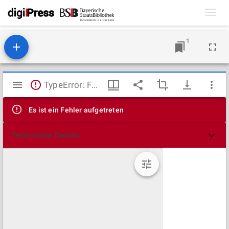
Toggl
navig
1
Mirador
TypeError: Failed to fetch
Viewer
Es ist ein Fehler aufgetreten
Technische Details