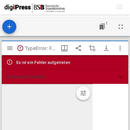
Toggl
navig
1
Mirador
TypeError: Failed to fetch
Viewer
Es ist ein Fehler aufgetreten
Technische Details