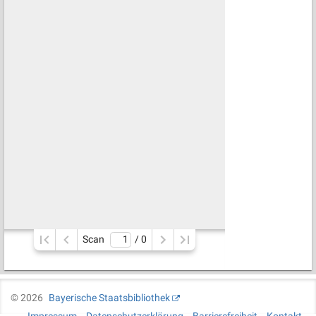
Scan
/ 
0
©
2026
Bayerische Staatsbibliothek
Impressum
Datenschutzerklärung
Barrierefreiheit
Kontakt