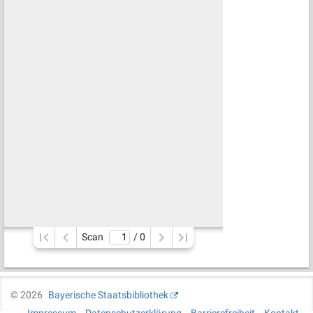
Scan
/ 
0
©
2026
Bayerische Staatsbibliothek
Impressum
Datenschutzerklärung
Barrierefreiheit
Kontakt