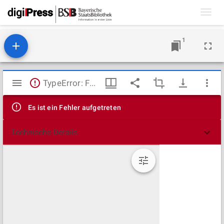
Toggl
navig
1
Mirador
TypeError: Failed to fetch
Viewer
Es ist ein Fehler aufgetreten
Technische Details