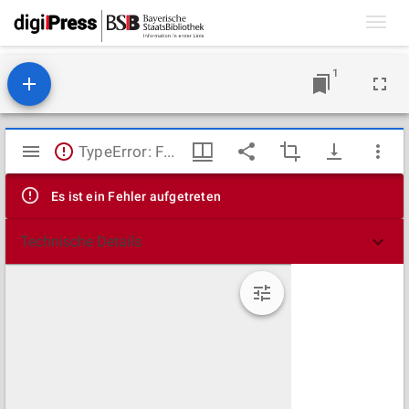
Toggl
navig
1
Mirador
TypeError: Failed to fetch
Viewer
Es ist ein Fehler aufgetreten
Technische Details