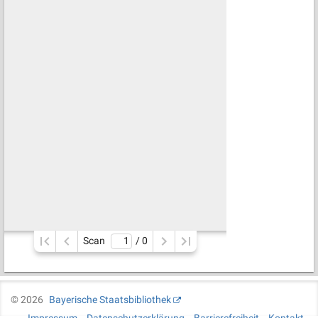
Scan
/ 
0
©
2026
Bayerische Staatsbibliothek
Impressum
Datenschutzerklärung
Barrierefreiheit
Kontakt