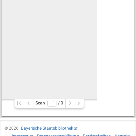
Scan
/ 
0
©
2026
Bayerische Staatsbibliothek
Impressum
Datenschutzerklärung
Barrierefreiheit
Kontakt