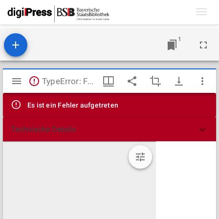
Toggl
navig
1
Mirador
TypeError: Failed to fetch
Viewer
Es ist ein Fehler aufgetreten
Technische Details