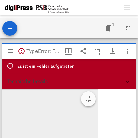
Toggl
navig
1
Mirador
TypeError: Failed to fetch
Viewer
Es ist ein Fehler aufgetreten
Technische Details