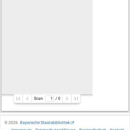
Scan
/ 
0
©
2026
Bayerische Staatsbibliothek
Impressum
Datenschutzerklärung
Barrierefreiheit
Kontakt