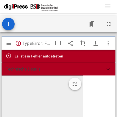
Toggl
navig
1
Mirador
TypeError: Failed to fetch
Viewer
Es ist ein Fehler aufgetreten
Technische Details