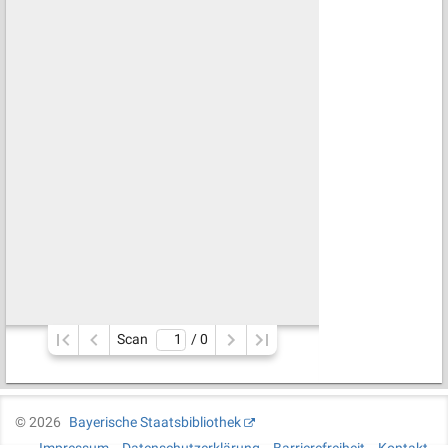
Scan
/ 
0
©
2026
Bayerische Staatsbibliothek
Impressum
Datenschutzerklärung
Barrierefreiheit
Kontakt