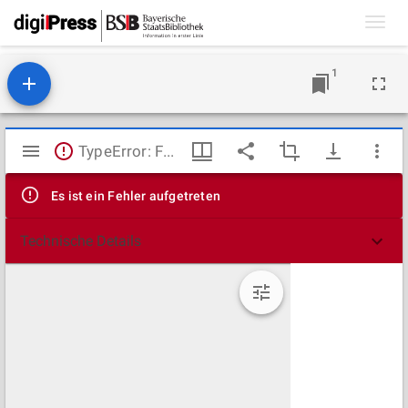
Toggl
navig
1
Mirador
TypeError: Failed to fetch
Viewer
Es ist ein Fehler aufgetreten
Technische Details