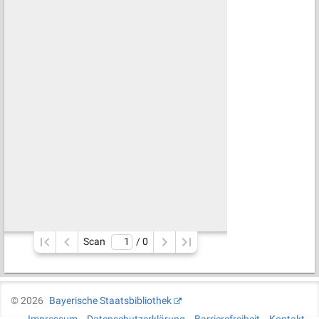
Scan
/ 
0
©
2026
Bayerische Staatsbibliothek
Impressum
Datenschutzerklärung
Barrierefreiheit
Kontakt