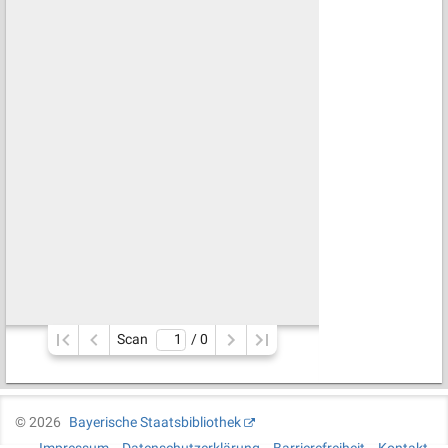
Scan
/ 
0
©
2026
Bayerische Staatsbibliothek
Impressum
Datenschutzerklärung
Barrierefreiheit
Kontakt