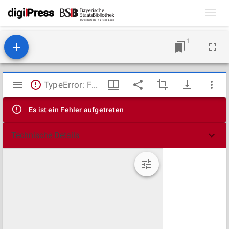
Toggl
navig
1
Mirador
TypeError: Failed to fetch
Viewer
Es ist ein Fehler aufgetreten
Technische Details