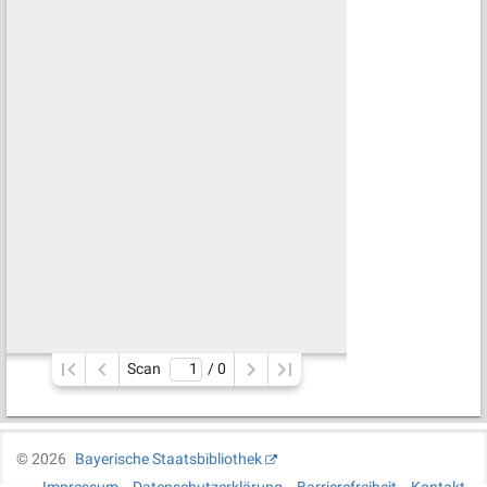
Scan
/ 
0
©
2026
Bayerische Staatsbibliothek
Impressum
Datenschutzerklärung
Barrierefreiheit
Kontakt