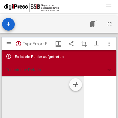
Toggl
navig
1
Mirador
TypeError: Failed to fetch
Viewer
Es ist ein Fehler aufgetreten
Technische Details