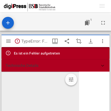
Toggl
navig
1
Mirador
TypeError: Failed to fetch
Viewer
Es ist ein Fehler aufgetreten
Technische Details