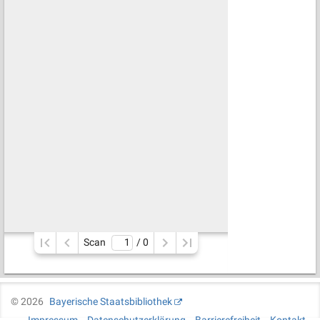
Scan
/ 
0
©
2026
Bayerische Staatsbibliothek
Impressum
Datenschutzerklärung
Barrierefreiheit
Kontakt