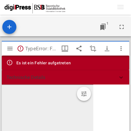
Toggl
navig
1
Mirador
TypeError: Failed to fetch
Viewer
Es ist ein Fehler aufgetreten
Technische Details