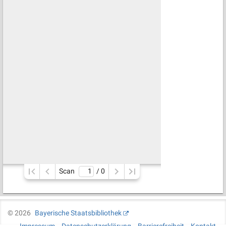
Scan
/ 
0
©
2026
Bayerische Staatsbibliothek
Impressum
Datenschutzerklärung
Barrierefreiheit
Kontakt