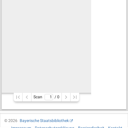
Scan
/ 
0
©
2026
Bayerische Staatsbibliothek
Impressum
Datenschutzerklärung
Barrierefreiheit
Kontakt