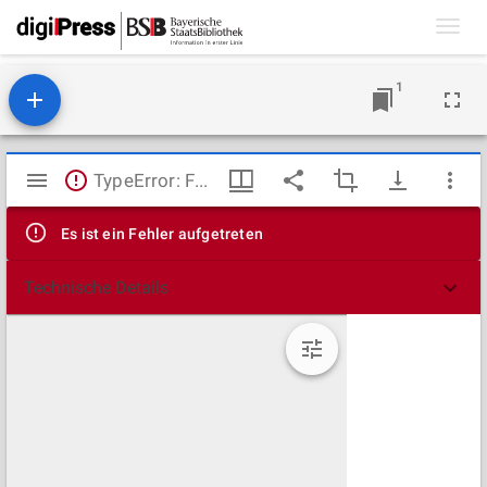
Toggl
navig
1
Mirador
TypeError: Failed to fetch
Viewer
Es ist ein Fehler aufgetreten
Technische Details