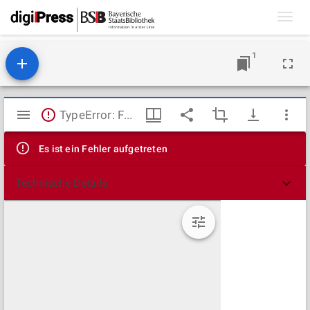
Toggl
navig
1
Mirador
TypeError: Failed to fetch
Viewer
Es ist ein Fehler aufgetreten
Technische Details