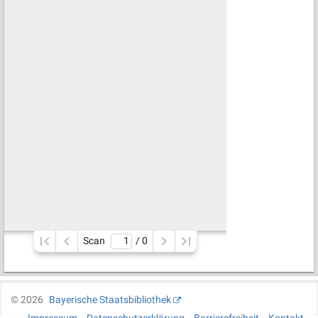
Scan
/ 
0
©
2026
Bayerische Staatsbibliothek
Impressum
Datenschutzerklärung
Barrierefreiheit
Kontakt