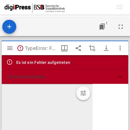
Toggl
navig
1
Mirador
TypeError: Failed to fetch
Viewer
Es ist ein Fehler aufgetreten
Technische Details