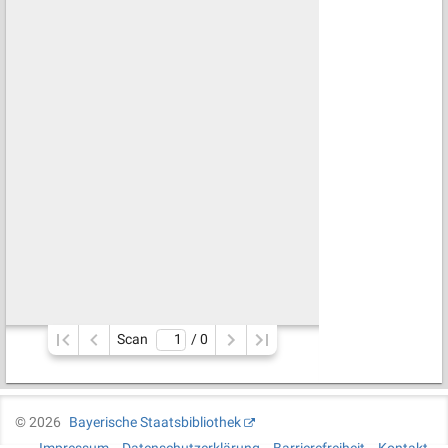
Scan
/ 
0
©
2026
Bayerische Staatsbibliothek
Impressum
Datenschutzerklärung
Barrierefreiheit
Kontakt