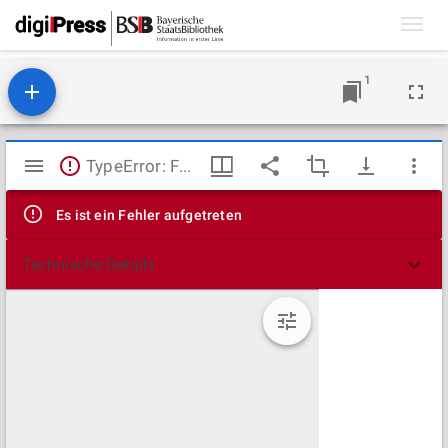
Toggl
navig
1
Mirador
TypeError: Failed to fetch
Viewer
Es ist ein Fehler aufgetreten
Technische Details