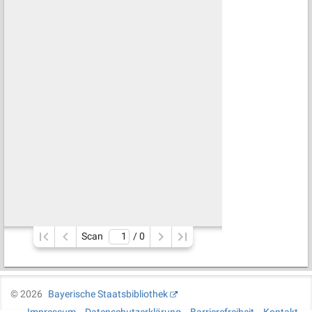
Scan
/ 
0
©
2026
Bayerische Staatsbibliothek
Impressum
Datenschutzerklärung
Barrierefreiheit
Kontakt