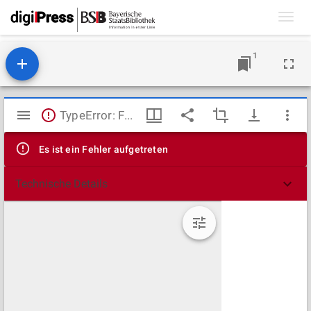
Toggl
navig
1
Mirador
TypeError: Failed to fetch
Viewer
Es ist ein Fehler aufgetreten
Technische Details