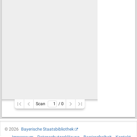
Scan
/ 
0
©
2026
Bayerische Staatsbibliothek
Impressum
Datenschutzerklärung
Barrierefreiheit
Kontakt