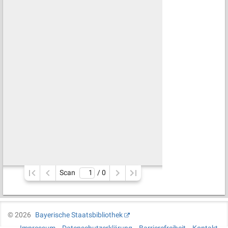
Scan
/ 
0
©
2026
Bayerische Staatsbibliothek
Impressum
Datenschutzerklärung
Barrierefreiheit
Kontakt