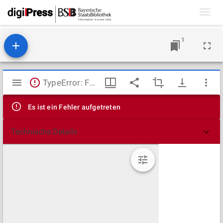
Toggl
navig
1
Mirador
TypeError: Failed to fetch
Viewer
Es ist ein Fehler aufgetreten
Technische Details