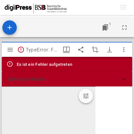
Toggl
navig
1
Mirador
TypeError: Failed to fetch
Viewer
Es ist ein Fehler aufgetreten
Technische Details