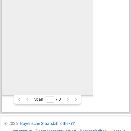
Scan
/ 
0
©
2026
Bayerische Staatsbibliothek
Impressum
Datenschutzerklärung
Barrierefreiheit
Kontakt