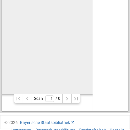
Scan
/ 
0
©
2026
Bayerische Staatsbibliothek
Impressum
Datenschutzerklärung
Barrierefreiheit
Kontakt