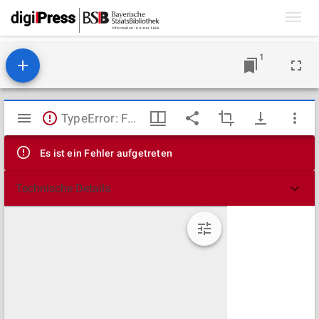
Toggl
navig
1
Mirador
TypeError: Failed to fetch
Viewer
Es ist ein Fehler aufgetreten
Technische Details