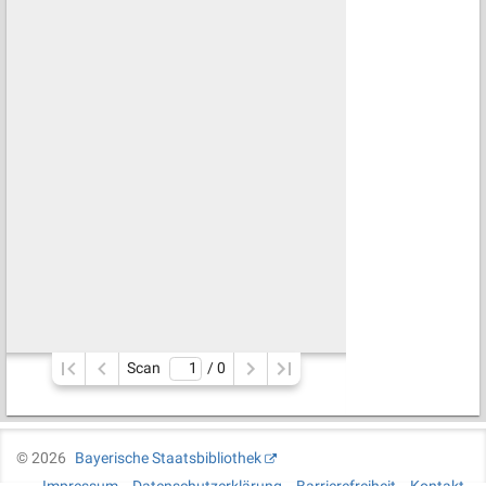
Scan
/ 
0
©
2026
Bayerische Staatsbibliothek
Impressum
Datenschutzerklärung
Barrierefreiheit
Kontakt