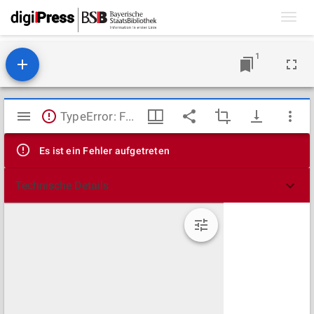
Toggl
navig
1
Mirador
TypeError: Failed to fetch
Viewer
Es ist ein Fehler aufgetreten
Technische Details