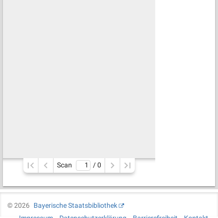
Scan
/ 
0
©
2026
Bayerische Staatsbibliothek
Impressum
Datenschutzerklärung
Barrierefreiheit
Kontakt