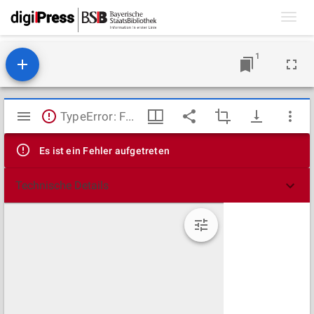
Toggl
navig
1
Mirador
TypeError: Failed to fetch
Viewer
Es ist ein Fehler aufgetreten
Technische Details