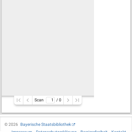
Scan
/ 
0
©
2026
Bayerische Staatsbibliothek
Impressum
Datenschutzerklärung
Barrierefreiheit
Kontakt