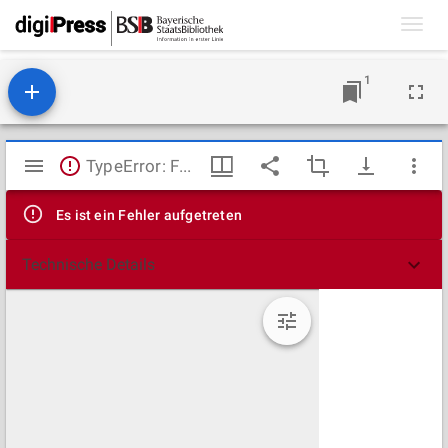
Toggl
navig
1
Mirador
TypeError: Failed to fetch
Viewer
Es ist ein Fehler aufgetreten
Technische Details