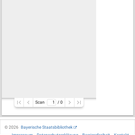
Scan
/ 
0
©
2026
Bayerische Staatsbibliothek
Impressum
Datenschutzerklärung
Barrierefreiheit
Kontakt