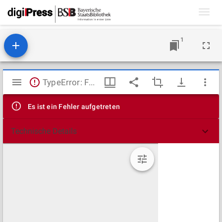
Toggl
navig
1
Mirador
TypeError: Failed to fetch
Viewer
Es ist ein Fehler aufgetreten
Technische Details