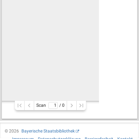
Scan
/ 
0
©
2026
Bayerische Staatsbibliothek
Impressum
Datenschutzerklärung
Barrierefreiheit
Kontakt